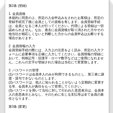
第2条 (登録)
1. 会員資格
本規約に同意の上、所定の入会申込みをされたお客様は、所定の
登録手続完了後に会員としての資格を有します。会員登録手続
は、会員となるご本人が行ってください。代理による登録は一切
認められません。なお、過去に会員資格が取り消された方やその
他当社が相応しくないと判断した方からの会員申込はお断りする
場合があります。
2. 会員情報の入力
会員登録手続の際には、入力上の注意をよく読み、所定の入力フ
ォームに必要事項を正確に入力してください。会員情報の登録に
おいて、特殊記号・旧漢字・ローマ数字などはご使用になれませ
ん。これらの文字が登録された場合は当社にて変更致します。
3. パスワードの管理
(1)パスワードは会員本人のみが利用できるものとし、第三者に譲
渡・貸与できないものとします。
(2)パスワードは、他人に知られることがないよう定期的に変更す
る等、会員本人が責任をもって管理してください。
(3)パスワードを用いて当社に対して行われた意思表示は、会員本
人の意思表示とみなし、そのために生じる支払等は全て会員の責
任となります。
第3条 (変更)