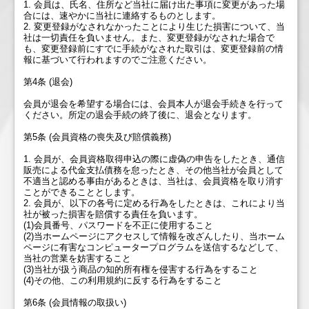
1. 会員は、氏名、住所など当社に届け出た事項に変更があった場
合には、速やかに当社に連絡するものとします。
2. 変更登録がなされなかったことにより生じた損害について、当
社は一切責任を負いません。また、変更登録がなされた場合で
も、変更登録前にすでに手続がなされた取引は、変更登録前の情
報に基づいて行われますのでご注意ください。
第4条 (退会)
会員が退会を希望する場合には、会員本人が退会手続きを行って
ください。所定の退会手続の終了後に、退会となります。
第5条 (会員資格の喪失及び賠償義務)
1. 会員が、会員資格取得申込の際に虚偽の申告をしたとき、通信
販売による代金支払債務を怠ったとき、その他当社が会員として
不適当と認める事由があるときは、当社は、会員資格を取り消す
ことができることとします。
2. 会員が、以下の各号に定める行為をしたときは、これにより当
社が被った損害を賠償する責任を負います。
(1)会員番号、パスワードを不正に使用すること
(2)当ホームページにアクセスして情報を改ざんしたり、当ホーム
ページに有害なコンピュータープログラムを送信するなどして、
当社の営業を妨害すること
(3)当社が扱う商品の知的所有権を侵害する行為をすること
(4)その他、この利用規約に反する行為をすること
第6条 (会員情報の取扱い)