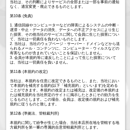
当社は、その判断によりサービスの全部または一部を事前の通知
なく、適宜変更・廃止できるものとします。
第10条 (免責)
1. 通信回線やコンピューターなどの障害によるシステムの中断・
遅滞・中止・データの消失、データへの不正アクセスにより生じ
た損害、その他当社のサービスに関して会員に生じた損害につい
て、当社は一切責任を負わないものとします。
2. 当社は、当社のウェブページ・サーバー・ドメインなどから送
られるメール・コンテンツに、コンピューター・ウィルスなどの
有害なものが含まれていないことを保証いたしません。
3. 会員が本規約等に違反したことによって生じた損害について
は、当社は一切責任を負いません。
第11条 (本規約の改定)
当社は、本規約を任意に改定できるものとし、また、当社におい
て本規約を補充する規約(以下「補充規約」といいます)を定める
ことができます。本規約の改定または補充は、改定後の本規約ま
たは補充規約を当社所定のサイトに掲示したときにその効力を生
じるものとします。この場合、会員は、改定後の規約および補充
規約に従うものと致します。
第12条 (準拠法、管轄裁判所)
本規約に関して紛争が生じた場合、当社本店所在地を管轄する地
方裁判所を第一審の専属的合意管轄裁判所とします。