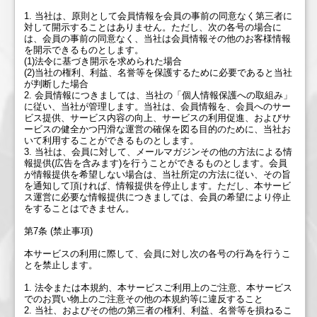
1. 当社は、原則として会員情報を会員の事前の同意なく第三者に
対して開示することはありません。ただし、次の各号の場合に
は、会員の事前の同意なく、当社は会員情報その他のお客様情報
を開示できるものとします。
(1)法令に基づき開示を求められた場合
(2)当社の権利、利益、名誉等を保護するために必要であると当社
が判断した場合
2. 会員情報につきましては、当社の「個人情報保護への取組み」
に従い、当社が管理します。当社は、会員情報を、会員へのサー
ビス提供、サービス内容の向上、サービスの利用促進、およびサ
ービスの健全かつ円滑な運営の確保を図る目的のために、当社お
いて利用することができるものとします。
3. 当社は、会員に対して、メールマガジンその他の方法による情
報提供(広告を含みます)を行うことができるものとします。会員
が情報提供を希望しない場合は、当社所定の方法に従い、その旨
を通知して頂ければ、情報提供を停止します。ただし、本サービ
ス運営に必要な情報提供につきましては、会員の希望により停止
をすることはできません。
第7条 (禁止事項)
本サービスの利用に際して、会員に対し次の各号の行為を行うこ
とを禁止します。
1. 法令または本規約、本サービスご利用上のご注意、本サービス
でのお買い物上のご注意その他の本規約等に違反すること
2. 当社、およびその他の第三者の権利、利益、名誉等を損ねるこ