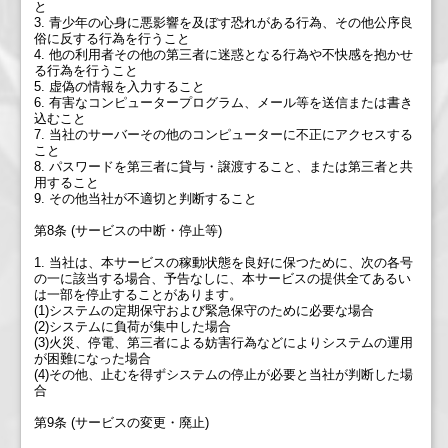
と
3. 青少年の心身に悪影響を及ぼす恐れがある行為、その他公序良
俗に反する行為を行うこと
4. 他の利用者その他の第三者に迷惑となる行為や不快感を抱かせ
る行為を行うこと
5. 虚偽の情報を入力すること
6. 有害なコンピュータープログラム、メール等を送信または書き
込むこと
7. 当社のサーバーその他のコンピューターに不正にアクセスする
こと
8. パスワードを第三者に貸与・譲渡すること、または第三者と共
用すること
9. その他当社が不適切と判断すること
第8条 (サービスの中断・停止等)
1. 当社は、本サービスの稼動状態を良好に保つために、次の各号
の一に該当する場合、予告なしに、本サービスの提供全てあるい
は一部を停止することがあります。
(1)システムの定期保守および緊急保守のために必要な場合
(2)システムに負荷が集中した場合
(3)火災、停電、第三者による妨害行為などによりシステムの運用
が困難になった場合
(4)その他、止むを得ずシステムの停止が必要と当社が判断した場
合
第9条 (サービスの変更・廃止)