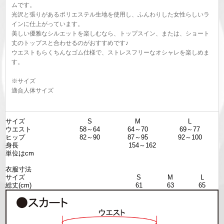
ムです。
光沢と張りがあるポリエステル生地を使用し、ふんわりした女性らしいラ
インに仕上がっています。
美しい優雅なシルエットを楽しむなら、トップスイン、または、ショート
丈のトップスと合わせるのがおすすめです♪
ウエストもらくちんなゴム仕様で、ストレスフリーなオシャレを楽しめま
す。
※サイズ
適合人体サイズ
サイズ
S
M
L
ウエスト
58～64
64～70
69～77
ヒップ
82～90
87～95
92～100
身長
154～162
単位はcm
衣服寸法
サイズ
S
M
L
総丈(cm)
61
63
65