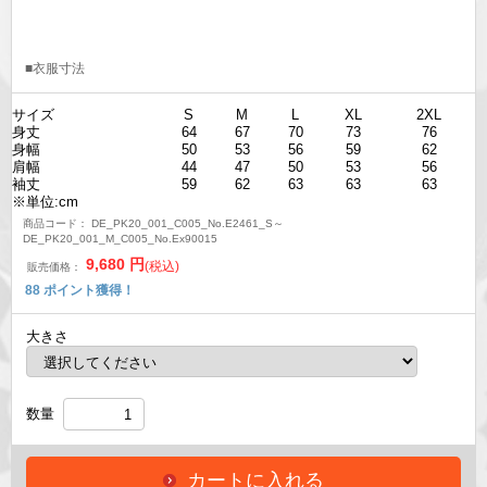
■衣服寸法
サイズ
S
M
L
XL
2XL
身丈
64
67
70
73
76
身幅
50
53
56
59
62
肩幅
44
47
50
53
56
袖丈
59
62
63
63
63
※単位:cm
商品コード：
DE_PK20_001_C005_No.E2461_S～
DE_PK20_001_M_C005_No.Ex90015
9,680
円
(税込)
販売価格：
88
ポイント獲得！
大きさ
数量
カートに入れる