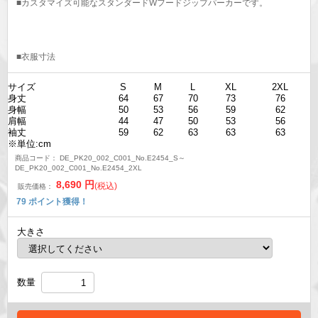
■カスタマイズ可能なスタンダードWフードジップパーカーです。
■衣服寸法
サイズ
S
M
L
XL
2XL
身丈
64
67
70
73
76
身幅
50
53
56
59
62
肩幅
44
47
50
53
56
袖丈
59
62
63
63
63
※単位:cm
商品コード：
DE_PK20_002_C001_No.E2454_S～
DE_PK20_002_C001_No.E2454_2XL
8,690
円
(税込)
販売価格：
79
ポイント獲得！
大きさ
数量