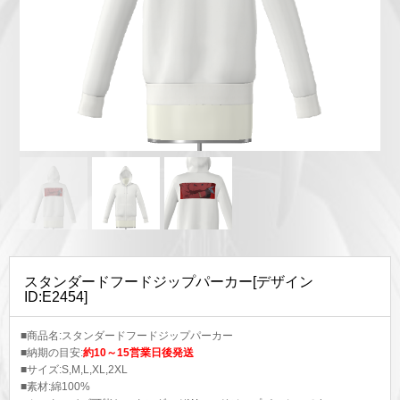
スタンダードフードジップパーカー[デザイン
ID:E2454]
■商品名:スタンダードフードジップパーカー
■納期の目安:
約10～15営業日後発送
■サイズ:S,M,L,XL,2XL
■素材:綿100%