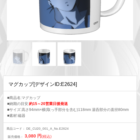
マグカップ[デザインID:E2624]
■商品名:マグカップ
■納期の目安:
約15～20営業日後発送
■サイズ:高さ94mm×横(取っ手部分を含む)118mm 湯呑部分の直径80mm
■素材:磁器
商品コード：
DE_CU20_001_A_No.E2624
3,080
円
(税込)
販売価格：