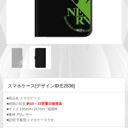
スマホケース[デザインID:E2836]
■商品名:スマホケース
■納期の目安:
約10～15営業日後発送
■サイズ:195mm×167mm *展開時
■素材: PUレザー
■説明:手帳型スマホケースです。