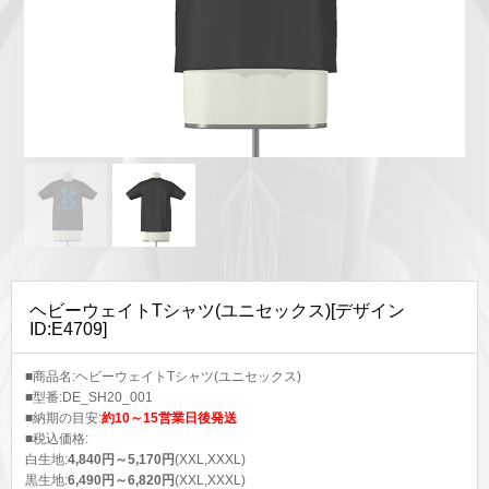
ヘビーウェイトTシャツ(ユニセックス)[デザイン
ID:E4709]
■商品名:ヘビーウェイトTシャツ(ユニセックス)
■型番:DE_SH20_001
■納期の目安:
約10～15営業日後発送
■税込価格:
白生地:
4,840円～5,170円
(XXL,XXXL)
黒生地:
6,490円～6,820円
(XXL,XXXL)