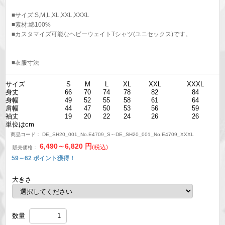
■サイズ:S,M,L,XL,XXL,XXXL
■素材:綿100%
■カスタマイズ可能なヘビーウェイトTシャツ(ユニセックス)です。
■衣服寸法
サイズ
S
M
L
XL
XXL
XXXL
身丈
66
70
74
78
82
84
身幅
49
52
55
58
61
64
肩幅
44
47
50
53
56
59
袖丈
19
20
22
24
26
26
単位はcm
商品コード：
DE_SH20_001_No.E4709_S～DE_SH20_001_No.E4709_XXXL
6,490～6,820
円
(税込)
販売価格：
59～62
ポイント獲得！
大きさ
数量